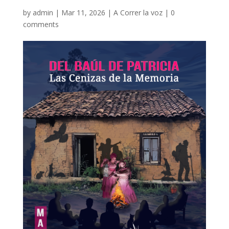
by
admin
|
Mar 11, 2026
|
A Correr la voz
|
0
comments